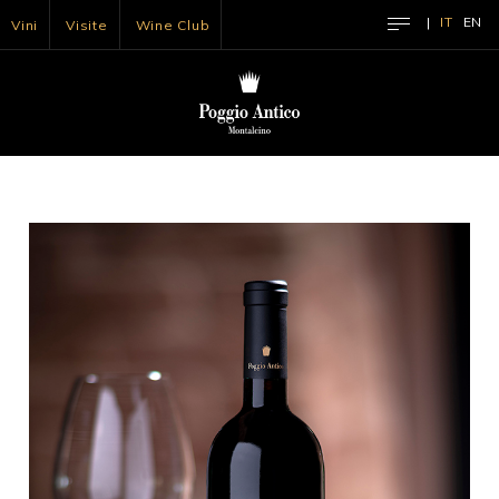
|
IT
EN
Vini
Visite
Wine Club